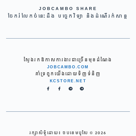
JOBCAMBO SHARE
ចែករំលែកចំនេះដឹង បច្ចេកវិទ្យា និងដំណើរកំសាន្ត
ស្វែងរកឱកាសការងារជាច្រើនមុខដំណែង
JOBCAMBO.COM
គាំទ្រពួកយើងដោយទិញទំនិញ
KCSTORE.NET
រក្សាសិទ្ទិដោយ៖ ចបខេមបូសែ © 2026