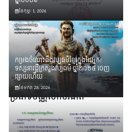
ឆ្នាំ២០២៦
ខែ​កុម្ភៈ 1, 2026
កម្រងចំណេះដឹងវប្បធម៌ខ្មែរក្នុងដៃអ្នក!
ទស្សនាវដ្តីក្រសួងវប្បធម៌ ឆ្នាំ២០២៥ ចេញ
ផ្សាយហើយ
ខែ​មករា 28, 2026