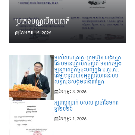
ប្រភេទបណ្ណបើកបរជាតិ
ខែ​មករា 15, 2026
ម្ចាស់សហគ្រាស ក្រុមហ៊ុន រោងចក្រ
ដែលមានបុគ្គលិកចាប់ពី ១នាក់ឡើង
មានកាតព្វកិច្ចចុះបញ្ជីក្នុង ប.ស.ស.
ដើម្បីទទួលបានអត្ថប្រយោជន៍របប
សន្តិសុខសង្គមទាំង៣ផ្នែក
ខែ​កុម្ភៈ 3, 2026
អត្រាប្ដូរប្រាក់ បសស ប្រចាំខែមករា
ឆ្នាំ២០២៦
ខែ​កុម្ភៈ 1, 2026