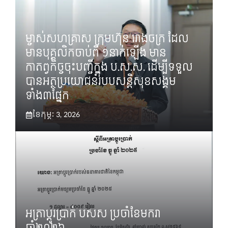
ម្ចាស់សហគ្រាស ក្រុមហ៊ុន រោងចក្រ ដែល
មានបុគ្គលិកចាប់ពី ១នាក់ឡើង មាន
កាតព្វកិច្ចចុះបញ្ជីក្នុង ប.ស.ស. ដើម្បីទទួល
បានអត្ថប្រយោជន៍របបសន្តិសុខសង្គម
ទាំង៣ផ្នែក
ខែ​កុម្ភៈ 3, 2026
អត្រាប្ដូរប្រាក់ បសស ប្រចាំខែមករា