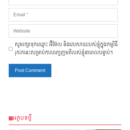
Email
Website
សូមរក្សាទុកឈ្មោះ អ៊ីម៊ែល និងវេបសាយរបស់ខ្ញុំក្នុងកម្មវិធី
រុករកនេះសម្រាប់ការបញ្ចេញមតិរបស់ខ្ញុំនាពេលបន្ទាប់។
អត្ថបទថ្មី