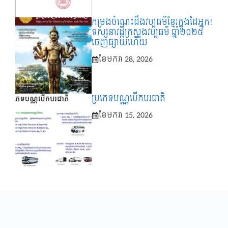
កម្រងចំណេះដឹងវប្បធម៌ខ្មែរក្នុងដៃអ្នក!
ទស្សនាវដ្តីក្រសួងវប្បធម៌ ឆ្នាំ២០២៥
ចេញផ្សាយហើយ
ខែ​មករា 28, 2026
ប្រភេទបណ្ណបើកបរជាតិ
ខែ​មករា 15, 2026