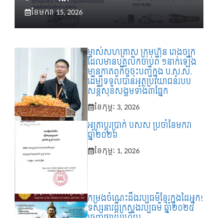
ខែ​មករា 15, 2026
ម្ចាស់សហគ្រាស ក្រុមហ៊ុន រោងចក្រ
ដែលមានបុគ្គលិកចាប់ពី ១នាក់ឡើង
មានកាតព្វកិច្ចចុះបញ្ជីក្នុង ប.ស.ស.
ដើម្បីទទួលបានអត្ថប្រយោជន៍របប
សន្តិសុខសង្គមទាំង៣ផ្នែក
ខែ​កុម្ភៈ 3, 2026
អត្រាប្ដូរប្រាក់ បសស ប្រចាំខែមករា
ឆ្នាំ២០២៦
ខែ​កុម្ភៈ 1, 2026
កម្រងចំណេះដឹងវប្បធម៌ខ្មែរក្នុងដៃអ្នក!
ទស្សនាវដ្តីក្រសួងវប្បធម៌ ឆ្នាំ២០២៥
ចេញផ្សាយហើយ