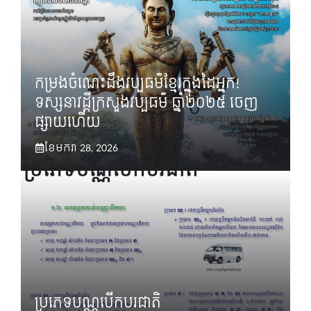
កម្រងចំណេះដឹងវប្បធម៌ខ្មែរក្នុងដៃអ្នក!
ទស្សនាវដ្តីក្រសួងវប្បធម៌ ឆ្នាំ២០២៥ ចេញ
ផ្សាយហើយ
ខែ​មករា 28, 2026
ប្រភេទបណ្ណបើកបរជាតិ