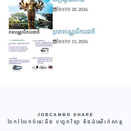
ខែ​មករា 28, 2026
ប្រភេទបណ្ណបើកបរជាតិ
ខែ​មករា 15, 2026
JOBCAMBO SHARE
ចែករំលែកចំនេះដឹង បច្ចេកវិទ្យា និងដំណើរកំសាន្ត