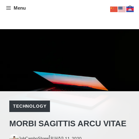
Skip
Menu
to
content
TECHNOLOGY
MORBI SAGITTIS ARCU VITAE
JobCamboShare
ខែ​មេសា 11, 2020