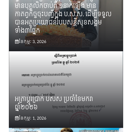
មានបុគ្គលិកចាប់ពី ១នាក់ឡើង មាន
កាតព្វកិច្ចចុះបញ្ជីក្នុង ប.ស.ស. ដើម្បីទទួល
បានអត្ថប្រយោជន៍របបសន្តិសុខសង្គម
ទាំង៣ផ្នែក
ខែ​កុម្ភៈ 3, 2026
អត្រាប្ដូរប្រាក់ បសស ប្រចាំខែមករា
ឆ្នាំ២០២៦
ខែ​កុម្ភៈ 1, 2026