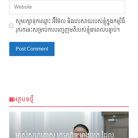
Website
សូមរក្សាទុកឈ្មោះ អ៊ីម៊ែល និងវេបសាយរបស់ខ្ញុំក្នុងកម្មវិធី
រុករកនេះសម្រាប់ការបញ្ចេញមតិរបស់ខ្ញុំនាពេលបន្ទាប់។
អត្ថបទថ្មី
ម្ចាស់សហគ្រាស ក្រុមហ៊ុន រោងចក្រ ដែល