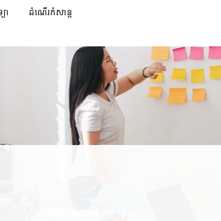
ទ្យា
ដំណើរកំសាន្ត