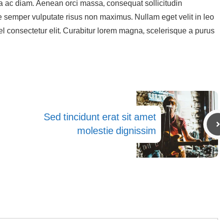
ra ac diam. Aenean orci massa, consequat sollicitudin
emper vulputate risus non maximus. Nullam eget velit in leo
el consectetur elit. Curabitur lorem magna, scelerisque a purus
Sed tincidunt erat sit amet
molestie dignissim