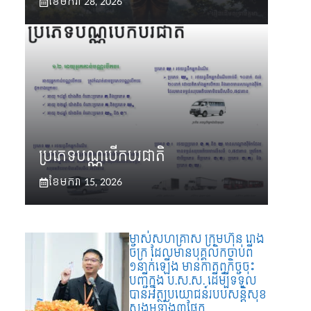
ខែ​មករា 28, 2026
ប្រភេទបណ្ណបើកបរជាតិ
ខែ​មករា 15, 2026
ម្ចាស់សហគ្រាស ក្រុមហ៊ុន រោង
ចក្រ ដែលមានបុគ្គលិកចាប់ពី
១នាក់ឡើង មានកាតព្វកិច្ចចុះ
បញ្ជីក្នុង ប.ស.ស. ដើម្បីទទួល
បានអត្ថប្រយោជន៍របបសន្តិសុខ
សង្គមទាំង៣ផ្នែក