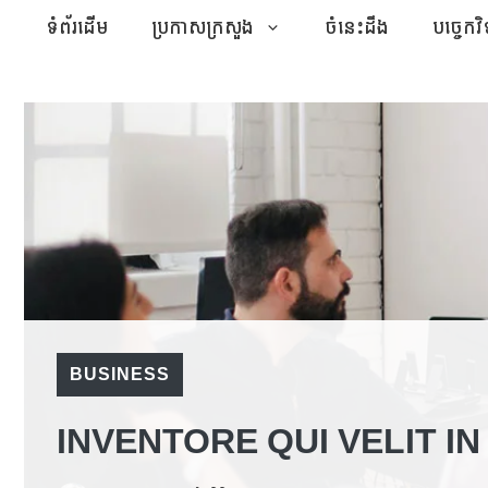
Skip
ទំព័រដើម
ប្រកាសក្រសួង
ចំនេះដឹង
បច្ចេកវិ
to
content
BUSINESS
INVENTORE QUI VELIT IN