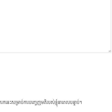
ីរុករកនេះសម្រាប់ការបញ្ចេញមតិរបស់ខ្ញុំនាពេលបន្ទាប់។