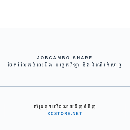
JOBCAMBO SHARE
ចែករំលែកចំនេះដឹង បច្ចេកវិទ្យា និងដំណើរកំសាន្ត
គាំទ្រពួកយើងដោយទិញទំនិញ
KCSTORE.NET