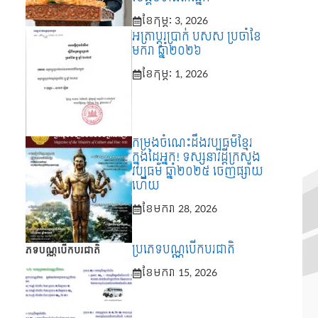
ខែ​កុម្ភៈ 3, 2026
អត្រាប្ដូរប្រាក់ បសស ប្រចាំខែ
មករា ឆ្នាំ២០២៦
ខែ​កុម្ភៈ 1, 2026
កម្រងចំណេះដឹងវប្បធម៌ខ្មែរ
ក្នុងដៃអ្នក! ទស្សនាវដ្តីក្រសួង
វប្បធម៌ ឆ្នាំ២០២៥ ចេញផ្សាយ
ហើយ
ខែ​មករា 28, 2026
ប្រភេទបណ្ណបើកបរជាតិ
ខែ​មករា 15, 2026