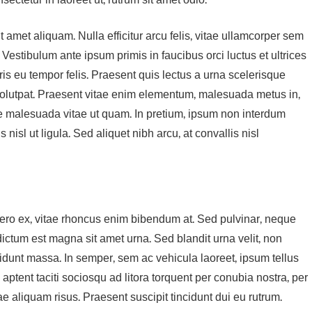
 amet aliquam. Nulla efficitur arcu felis, vitae ullamcorper sem
 Vestibulum ante ipsum primis in faucibus orci luctus et ultrices
is eu tempor felis. Praesent quis lectus a urna scelerisque
volutpat. Praesent vitae enim elementum, malesuada metus in,
ue malesuada vitae ut quam. In pretium, ipsum non interdum
 nisl ut ligula. Sed aliquet nibh arcu, at convallis nisl
ero ex, vitae rhoncus enim bibendum at. Sed pulvinar, neque
 dictum est magna sit amet urna. Sed blandit urna velit, non
ncidunt massa. In semper, sem ac vehicula laoreet, ipsum tellus
 aptent taciti sociosqu ad litora torquent per conubia nostra, per
e aliquam risus. Praesent suscipit tincidunt dui eu rutrum.