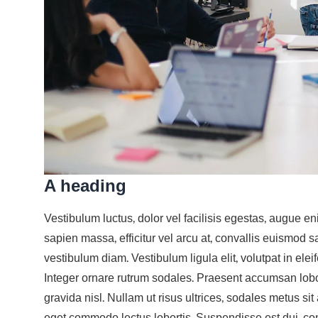
A heading
Vestibulum luctus, dolor vel facilisis egestas, augue e
sapien massa, efficitur vel arcu at, convallis euismod s
vestibulum diam. Vestibulum ligula elit, volutpat in elei
Integer ornare rutrum sodales. Praesent accumsan lobort
gravida nisl. Nullam ut risus ultrices, sodales metus si
eget commodo lectus lobortis. Suspendisse est dui, cons