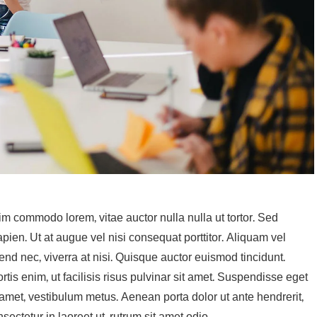
nim commodo lorem, vitae auctor nulla nulla ut tortor. Sed
apien. Ut at augue vel nisi consequat porttitor. Aliquam vel
fend nec, viverra at nisi. Quisque auctor euismod tincidunt.
is enim, ut facilisis risus pulvinar sit amet. Suspendisse eget
t amet, vestibulum metus. Aenean porta dolor ut ante hendrerit,
ectetur in laoreet ut, rutrum sit amet odio.