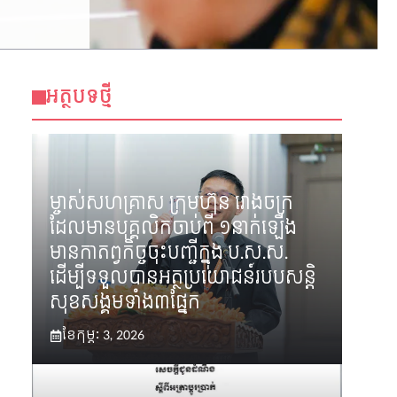
អត្ថបទថ្មី
ម្ចាស់សហគ្រាស ក្រុមហ៊ុន រោងចក្រ
ដែលមានបុគ្គលិកចាប់ពី ១នាក់ឡើង
មានកាតព្វកិច្ចចុះបញ្ជីក្នុង ប.ស.ស.
ដើម្បីទទួលបានអត្ថប្រយោជន៍របបសន្តិ
សុខសង្គមទាំង៣ផ្នែក
ខែ​កុម្ភៈ 3, 2026