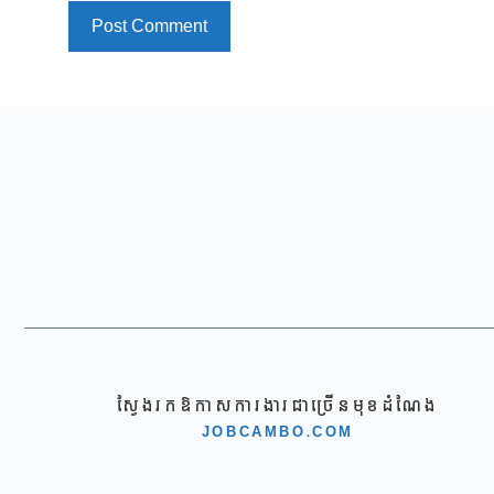
ស្វែងរកឱកាសការងារជាច្រើនមុខដំណែង
JOBCAMBO.COM