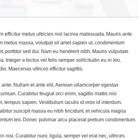
iam efficitur metus ultricies nisl lacinia malesuada. Mauris ante
tiam metus massa, volutpat sit amet sapien ut, condimentum
t, porttitor sed dui. Nam eu hendrerit nibh. Mauris vulputate
Integer a lectus vel felis semper sollicitudin eu in leo.
io. Maecenas ultrices efficitur sagittis.
unt ante. Nullam et ante elit. Aenean ullamcorper egestas
san. Curabitur feugiat orci enim, sagittis mattis nisi
 tempus sapien. Vestibulum iaculis id eros id interdum.
abitur suscipit massa eu nibh tincidunt, et vehicula magna
ermentum leo. Donec pulvinar arcu placerat pretium condimentum.
in nisi. Curabitur nunc ligula, semper vel erat nec, ultrices