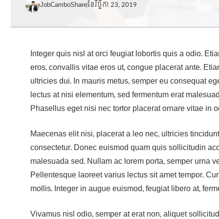
JobCamboShare
ខែ​វិច្ឆិកា 23, 2019
Integer quis nisl at orci feugiat lobortis quis a odio. Et
eros, convallis vitae eros ut, congue placerat ante. E
ultricies dui. In mauris metus, semper eu consequat ege
lectus at nisi elementum, sed fermentum erat malesuada. 
Phasellus eget nisi nec tortor placerat ornare vitae in od
Maecenas elit nisi, placerat a leo nec, ultricies tincid
consectetur. Donec euismod quam quis sollicitudin accum
malesuada sed. Nullam ac lorem porta, semper urna vel,
Pellentesque laoreet varius lectus sit amet tempor. Cur
mollis. Integer in augue euismod, feugiat libero at, f
Vivamus nisl odio, semper at erat non, aliquet sollicitud