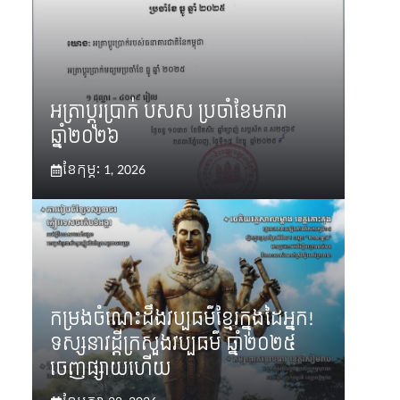
អត្រាប្ដូរប្រាក់ បសស ប្រចាំខែមករា
ឆ្នាំ២០២៦
ខែ​កុម្ភៈ 1, 2026
កម្រងចំណេះដឹងវប្បធម៌ខ្មែរក្នុងដៃអ្នក!
ទស្សនាវដ្តីក្រសួងវប្បធម៌ ឆ្នាំ២០២៥
ចេញផ្សាយហើយ