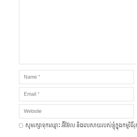
Comment
Name
Email
Website
សូមរក្សាទុកឈ្មោះ អ៊ីម៊ែល និងវេបសាយរបស់ខ្ញុំក្នុងកម្មវិធ