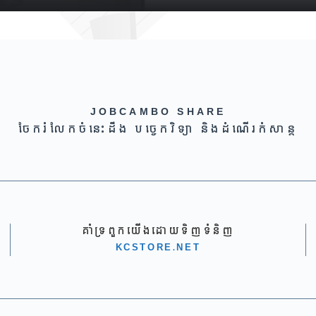
JOBCAMBO SHARE
ចែករំលែកចំនេះដឹង បច្ចេកវិទ្យា និងដំណើរកំសាន្ត
គាំទ្រពួកយើងដោយទិញទំនិញ
KCSTORE.NET