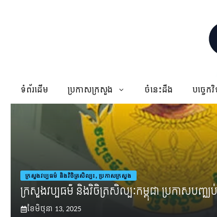
Skip
to
content
ទំព័រដើម
ប្រកាសក្រសួង
ចំនេះដឹង
បច្ចេកវិ
ក្រសួងវប្បធម៌ និងវិចិត្រសិល្បះ
,
ប្រកាសក្រសួង
ក្រសួងវប្បធម៌ និងវិចិត្រសិល្បៈកម្ពុជា ប្រកាសបញ្ឈ
ខែ​មិថុនា 13, 2025