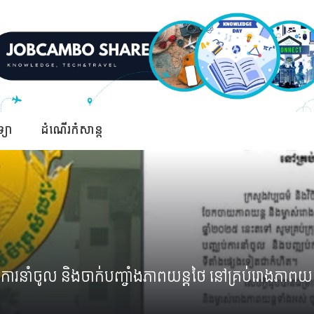
ទ្យា
ដំណើរកំសាន្ត
ប់ការនាំចូល និងចាក់បញ្ចាំងភាពយន្តថៃ នៅគ្រប់រោងភាពយន្ត