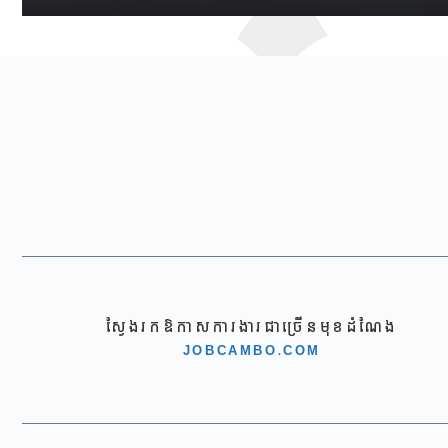
ស្វែងរកឱកាសការងារជាច្រើនមុខដំណែង
JOBCAMBO.COM